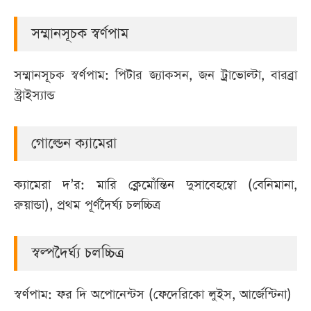
সম্মানসূচক স্বর্ণপাম
সম্মানসূচক স্বর্ণপাম: পিটার জ্যাকসন, জন ট্রাভোল্টা, বারব্রা
স্ট্রাইস্যান্ড
গোল্ডেন ক্যামেরা
ক্যামেরা দ’র: মারি ক্লেমোঁন্তিন দুসাবেহম্বো (বেনিমানা,
রুয়ান্ডা), প্রথম পূর্ণদৈর্ঘ্য চলচ্চিত্র
স্বল্পদৈর্ঘ্য চলচ্চিত্র
স্বর্ণপাম: ফর দি অপোনেন্টস (ফেদেরিকো লুইস, আর্জেন্টিনা)