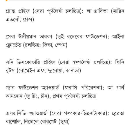
গ্র্যান্ড প্রাইজ (সেরা পূর্ণদৈর্ঘ্য চলচ্চিত্র): লা গ্রাদিভা (মারিন
এতলোঁ, ফ্রান্স)
সেরা উদীয়মান তারকা (লুই রদেরের ফাউন্ডেশন): আইনা
ক্লোতেঁত (চলচ্চিত্র: ভিভা, স্পেন)
সনি ডিসকোভারি প্রাইজ (সেরা স্বল্পদৈর্ঘ্য চলচ্চিত্র): স্কিনি
বুটস (রোমেইন এফ. দ্যুবোয়া, কানাডা)
গ্যান ফাউন্ডেশন অ্যাওয়ার্ড (ফরাসি পরিবেশনা): আ গার্ল
আননোন (জু চিং, চীন), প্রথম পূর্ণদৈর্ঘ্য চলচ্চিত্র
এসএসিডি অ্যাওয়ার্ড (সেরা গল্পকার-চিত্রনাট্যকার): ব্লেরতা
বাশোলি, নিচোলে বোরগেট (ডুয়া)