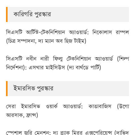
কারিগরি পুরস্কার
সিএসটি আর্টিস্ট-টেকনিশিয়ান অ্যাওয়ার্ড: নিকোলাস রাম্পল
(চিত্র সম্পাদনা, দ্য ম্যান অব হিজ টাইম)
সিএসটি নবীন নারী ফিল্ম টেকনিশিয়ান অ্যাওয়ার্ড (শিল্প
নির্দেশনা): এসথার মাইসিউস (দ্য বার্থডে পার্টি)
ইমারসিভ পুরস্কার
সেরা ইমারসিভ ওয়ার্ক অ্যাওয়ার্ড: কাতাবাজিস (উগো
আরসাক, ফ্রান্স)
স্পেশাল জুরি মেনশন: দ্য ব্ল্যাক মিরর এক্সপেরিয়েন্স (দাভিদ