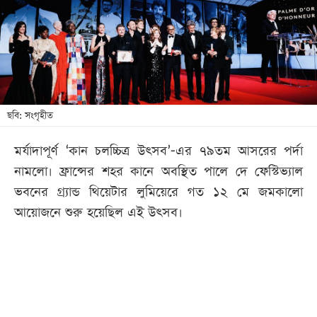
খেলা
বিনোদন
লাইফ
স্টাইল
শিক্ষা
ছবি: সংগৃহীত
তথ্যপ্রযুক্তি
মর্যাদাপূর্ণ ‘কান চলচ্চিত্র উৎসব’-এর ৭৯তম আসরের পর্দা
সব
নামলো। ফ্রান্সের শহর কানে অবস্থিত পালে দে ফেস্টিভ্যাল
বিভাগ
ভবনের গ্র্যান্ড থিয়েটার লুমিয়েরে গত ১২ মে জমকালো
আয়োজনে শুরু হয়েছিল এই উৎসব।
ছবি
ভিডিও
আর্কাইভ