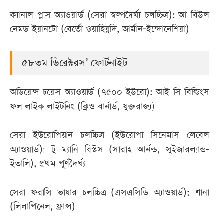
ক্যানাল প্লাস অ্যাওয়ার্ড (সেরা স্বল্পদৈর্ঘ্য চলচ্চিত্র): আ বিউল
নেমড ইয়ানটো (বের্তো ওয়াহিয়ুদি, জার্মান-ইন্দোনেশিয়া)
৫৮তম ডিরেক্টরস’ ফোর্টনাইট
অডিয়েন্স চয়েস অ্যাওয়ার্ড (৭৫০০ ইউরো): আই সি বিল্ডিংস
ফল লাইক লাইটনিং (ক্লিও বার্নার্ড, যুক্তরাজ্য)
সেরা ইউরোপিয়ান চলচ্চিত্র (ইউরোপা সিনেমাস লেবেল
অ্যাওয়ার্ড): টু ম্যানি বিস্টস (সারাহ আর্নল্ড, সুইজারল্যান্ড-
ইতালি), প্রথম পূর্ণদৈর্ঘ্য
সেরা ফরাসি ভাষার চলচ্চিত্র (এসএসিডি অ্যাওয়ার্ড): শানা
(লিলাপিনেল, ফ্রান্স)