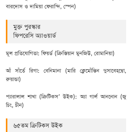
বারদোস ও দামিয়া ফেরান্দি, স্পেন)
মুক্ত পুরস্কার
ফিপরেসি অ্যাওয়ার্ড
মূল প্রতিযোগিতা: ফিয়র্ড (ক্রিস্তিয়ান মুনজিউ, রোমানিয়া)
আঁ সাঁর্তে রিগা: বেনিমানা (মারি ক্লেমোঁন্তিন দুসাবেহম্বো,
রুয়ান্ডা)
প্যারালাল শাখা (ক্রিটিকস’ উইক): অ্যা গার্ল আননোন (জু
চিং, চীন)
৬৫তম ক্রিটিকস উইক