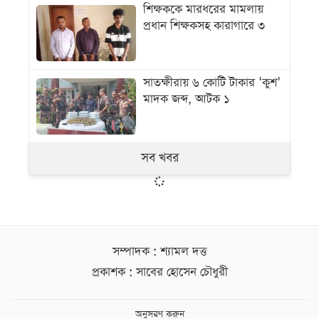
শিক্ষককে মারধরের মামলায়
প্রধান শিক্ষকসহ কারাগারে ৩
সাতক্ষীরায় ৬ কোটি টাকার ‘কুশ’
মাদক জব্দ, আটক ১
সব খবর
সম্পাদক : শ্যামল দত্ত
প্রকাশক : সাবের হোসেন চৌধুরী
অনুসরণ করুন