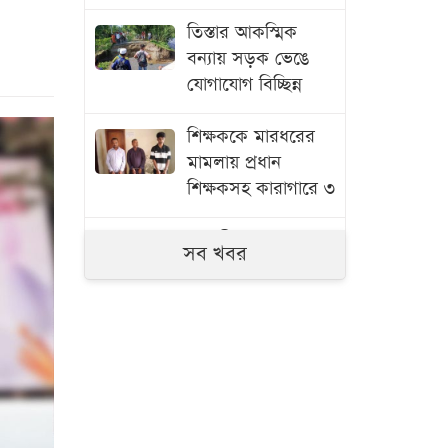
তিস্তার আকস্মিক
বন্যায় সড়ক ভেঙে
যোগাযোগ বিচ্ছিন্ন
শিক্ষককে মারধরের
মামলায় প্রধান
শিক্ষকসহ কারাগারে ৩
সাতক্ষীরায় ৬ কোটি
সব খবর
টাকার ‘কুশ’ মাদক
জব্দ, আটক ১
জুলাই গণঅভ্যুত্থানের
তথ্যচিত্রে ত্রুটি,
মুক্তিযুদ্ধ মন্ত্রণালয়ের
দুঃখ প্রকাশ