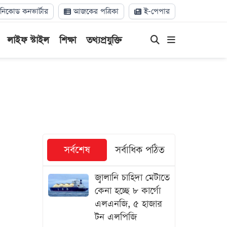
িকোড কনভার্টার
আজকের পত্রিকা
ই-পেপার
লাইফ স্টাইল
শিক্ষা
তথ্যপ্রযুক্তি
সর্বশেষ
সর্বাধিক পঠিত
জ্বালানি চাহিদা মেটাতে
কেনা হচ্ছে ৮ কার্গো
এলএনজি, ৫ হাজার
টন এলপিজি