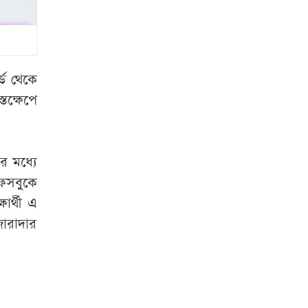
রাষ্ট্রপতি হতে লাগবে
যেসব যোগ্যতা
রাষ্ট্রপতি নির্বাচনের
্ড থেকে
ভোটার তালিকা প্রকাশ
্তক্ষেপে
বিটিভির মহাপরিচালক
হলেন কাজী জেসিন
র মধ্যে
চুরির চেষ্টা ব্যর্থ,
ফেসবুকে
শিকলে বেঁধে রাখা
ার্থী এ
হলো যুবককে
ারাদার
শেরপুর সীমান্ত
বিজিবির অভিযান, ৮১
লাখ টাকার ভারতীয়
ওষুধ জব্দ