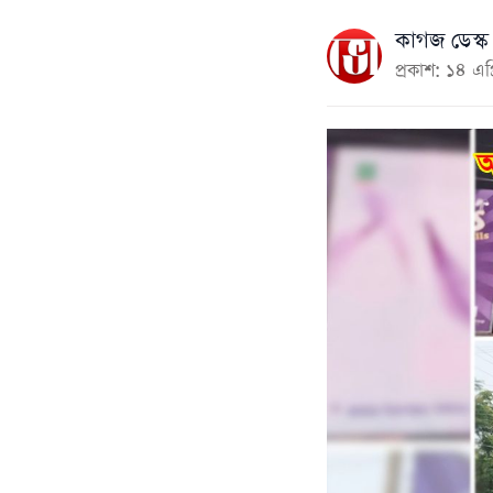
কাগজ ডেস্ক
প্রকাশ: ১৪ এ